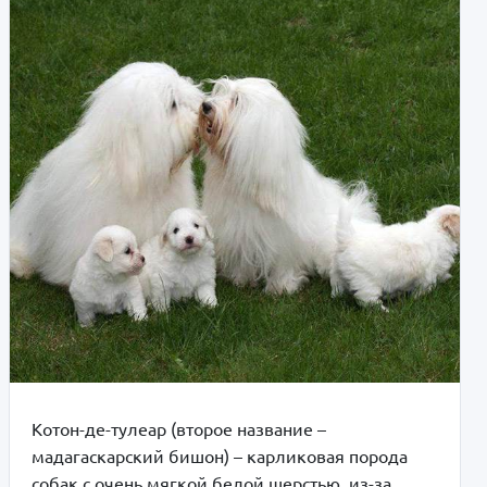
Котон-де-тулеар (второе название –
мадагаскарский бишон) – карликовая порода
собак с очень мягкой белой шерстью, из-за