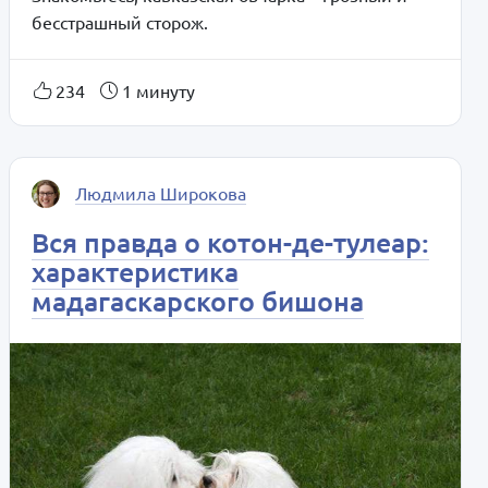
бесстрашный сторож.
234
1 минуту
Людмила Широкова
Вся правда о котон-де-тулеар:
характеристика
мадагаскарского бишона