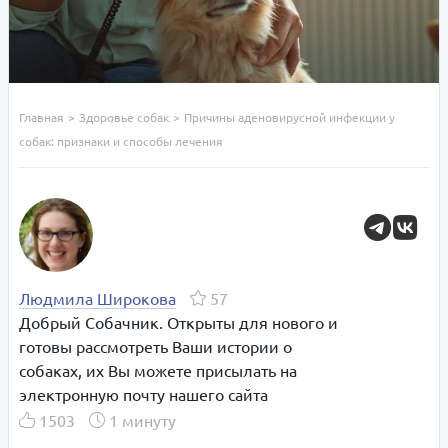
Главная
>
Здоровье собак
>
Причины аденовирусной инфекции у
собак: признаки и способы лечения
Людмила Широкова
57
Добрый Собачник. Открыты для нового и
готовы рассмотреть Ваши истории о
собаках, их Вы можете присылать на
электронную почту нашего сайта
1503
1 минуту