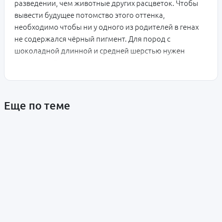
разведении, чем животные других расцветок. Чтобы
вывести будущее потомство этого оттенка,
необходимо чтобы ни у одного из родителей в генах
не содержался чёрный пигмент. Для пород с
шоколадной длинной и средней шерстью нужен
тщательный уход, так как волос таких животных очень
непослушный. К тому же, при сильном солнечном
цвете окрас подвержен выгоранию.
Еще по теме