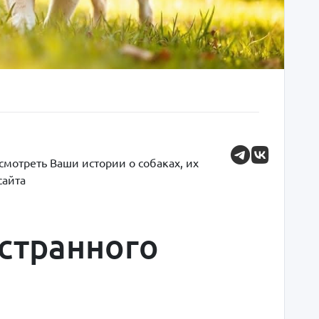
мотреть Ваши истории о собаках, их
сайта
странного