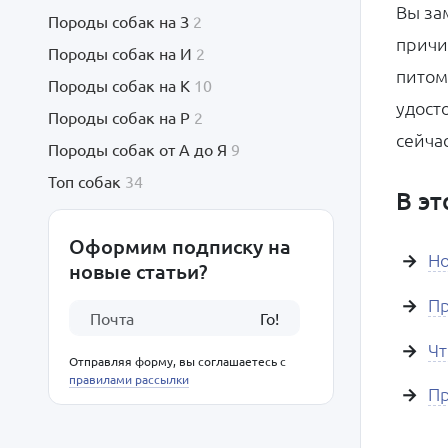
Вы за
Породы собак на З
2
причи
Породы собак на И
2
питом
Породы собак на К
10
удост
Породы собак на Р
2
сейча
Породы собак от А до Я
9
Топ собак
34
В эт
Оформим подписку на
Но
новые статьи?
Пр
Го!
Чт
Отправляя форму, вы соглашаетесь с
правилами рассылки
П