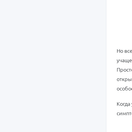
Но вс
учаще
Прост
откры
особо
Когда
симпт