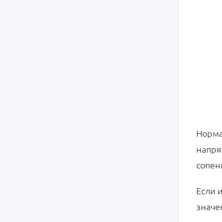
Норма
напря
сопен
Если 
значе