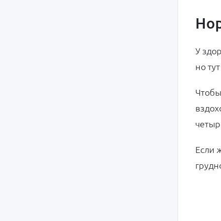
Нор
У здо
но ту
Чтобы
вздох
четыр
Если 
грудн