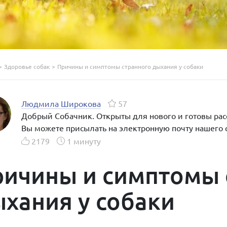
>
Здоровье собак
>
Причины и симптомы странного дыхания у собаки
Людмила Широкова
57
Добрый Собачник. Открыты для нового и готовы расс
Вы можете присылать на электронную почту нашего 
2179
1 минуту
ичины и симптомы 
хания у собаки