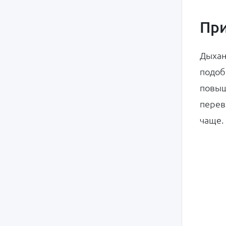
При
Дыхан
подоб
повыш
перев
чаще.