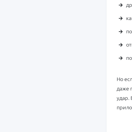
др
ка
по
от
по
Но ес
даже 
удар. 
прило