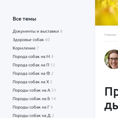
Все темы
Документы и выставки
8
Главная
Здоровье собак
60
Кормление
7
Порода собак на М
4
Порода собак на П
12
Порода собак на Ф
2
Порода собак на Х
2
Пр
Породы собак на А
51
Породы собак на Б
14
ды
Породы собак на Г
6
Породы собак на Д
2