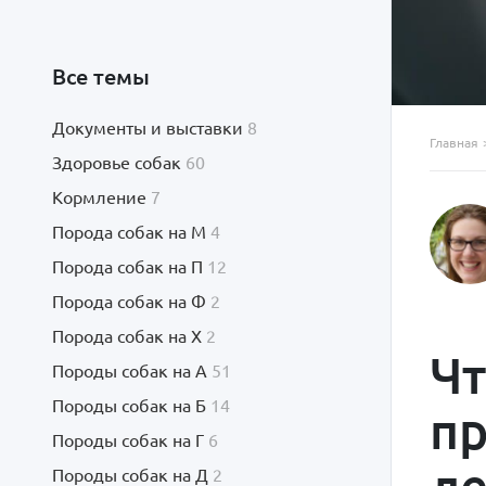
Все темы
Документы и выставки
8
Главная
Здоровье собак
60
Кормление
7
Порода собак на М
4
Порода собак на П
12
Порода собак на Ф
2
Порода собак на Х
2
Чт
Породы собак на А
51
Породы собак на Б
14
пр
Породы собак на Г
6
л
Породы собак на Д
2