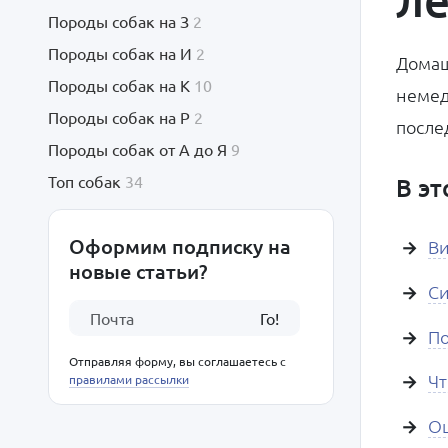
Породы собак на З
2
Породы собак на И
2
Домаш
Породы собак на К
10
немед
Породы собак на Р
2
после
Породы собак от А до Я
9
Топ собак
34
В эт
Оформим подписку на
Ви
новые статьи?
Си
Го!
По
Отправляя форму, вы соглашаетесь с
Чт
правилами рассылки
Ош