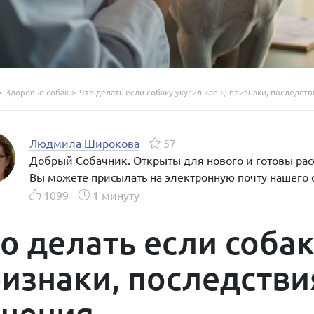
>
Здоровье собак
>
Что делать если собаку укусил клещ: признаки, последст
Людмила Широкова
57
Добрый Собачник. Открыты для нового и готовы расс
Вы можете присылать на электронную почту нашего 
1099
1 минуту
о делать если собак
изнаки, последстви
ечения