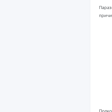
Параз
причи
Подко