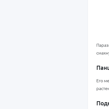
Параз
смахн
Пан
Его м
расте
Под