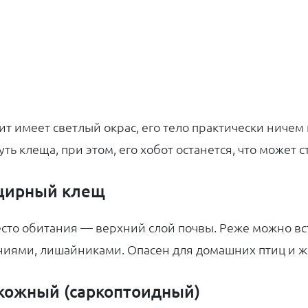
ит имеет светлый окрас, его тело практически ниче
уть клеща, при этом, его хобот останется, что может
цирный клещ
есто обитания — верхний слой почвы. Реже можно вст
ниями, лишайниками. Опасен для домашних птиц и ж
кожный (саркоптоидный)