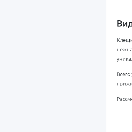
Вид
Клещи
нежна
уника
Всего
прижи
Рассм