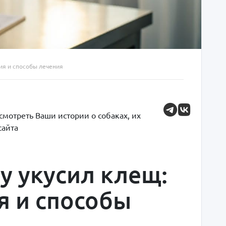
вия и способы лечения
мотреть Ваши истории о собаках, их
сайта
у укусил клещ:
я и способы