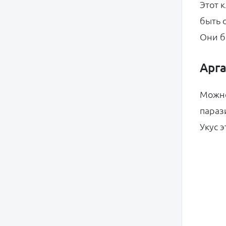
Этот 
быть 
Они б
Арг
Можно
параз
Укус 