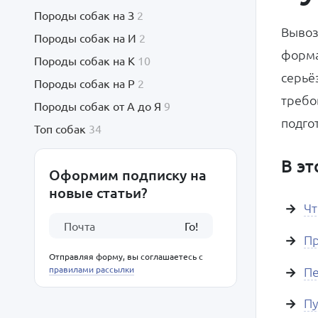
Породы собак на З
2
Вывоз
Породы собак на И
2
форма
Породы собак на К
10
серьё
Породы собак на Р
2
требо
Породы собак от А до Я
9
подго
Топ собак
34
В эт
Оформим подписку на
новые статьи?
Чт
Го!
Пр
Отправляя форму, вы соглашаетесь с
Пе
правилами рассылки
Пу