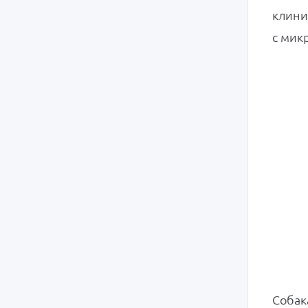
клини
с
мик
Собак