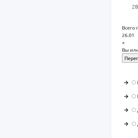
28
Всего 
26.01
×
Вы или