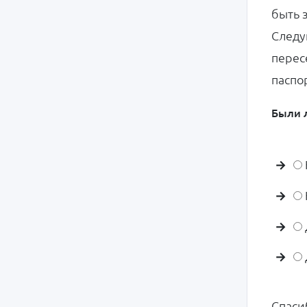
быть 
Следу
перес
паспо
Были л
Спаси