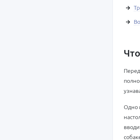
Тр
Во
Что
Перед
полно
узнав
Одно 
насто
вводи
собак