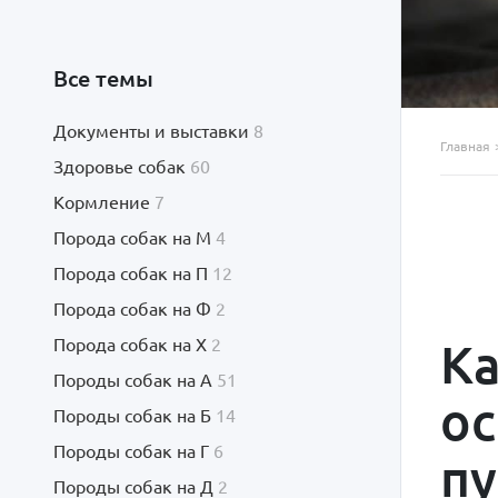
Все темы
Документы и выставки
8
Главная
Здоровье собак
60
Кормление
7
Порода собак на М
4
Порода собак на П
12
Порода собак на Ф
2
Ка
Порода собак на Х
2
Породы собак на А
51
ос
Породы собак на Б
14
Породы собак на Г
6
пу
Породы собак на Д
2