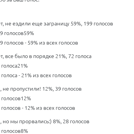
т, не ездили еще заграницу
59%, 199
голосов
99
голосов
59%
9 голосов - 59% из всех голосов
т, все было в порядке
21%, 72
голоса
2
голоса
21%
 голоса - 21% из всех голосов
, не пропустили!
12%, 39
голосов
9
голосов
12%
 голосов - 12% из всех голосов
, но мы прорвались:)
8%, 28
голосов
8
голосов
8%