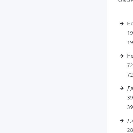
Не
1
19
Не
7
72
Да
3
39
Да
2