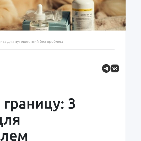
мента для путешествий без проблем
 границу: 3
для
блем