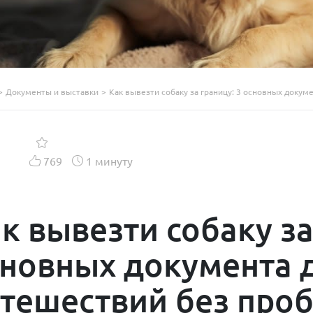
>
Документы и выставки
>
Как вывезти собаку за границу: 3 основных доку
769
1 минуту
к вывезти собаку за
новных документа 
тешествий без про